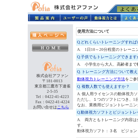
使用方法について
Q.どれくらいトレーニングすれば
A. 1日10～20分程度のトレー
Q.子供でもトレーニングできま
A. 小学生から大人、高齢者ま
Q. トレーニング方法について教
株式会社アファン
動体視力トレーニング方法
をご参
〒181-0013
東京都三鷹市下連雀
Q. 複数人数でも使えますか？
2-5-35
A. 個人用ライセンスの動体視
Tel：0422-41-4223
ただし、１つのソフトにつき、1
Fax：0422-41-4224
なお、業務用ビジョントレーニン
お問い合せは
こちら
Q.動体視力ソフトとビジョント
A. 両方ともトレーニング内容
す。
動体視力ソフト：３名 ビジョン