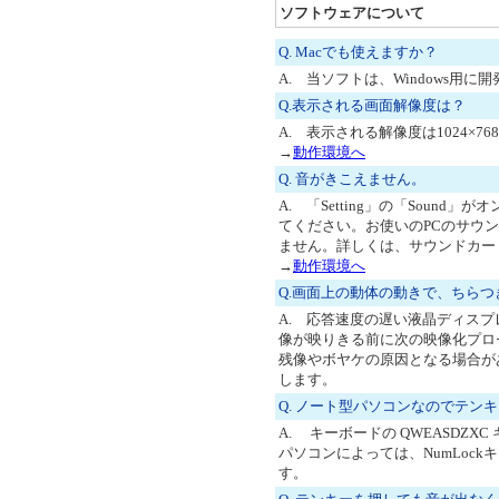
ソフトウェアについて
Q. Macでも使えますか？
A. 当ソフトは、Windows用
Q.表示される画面解像度は？
A. 表示される解像度は1024×
→
動作環境へ
Q. 音がきこえません。
A. 「Setting」の「Sou
てください。お使いのPCのサウンド
ません。詳しくは、サウンドカー
→
動作環境へ
Q.画面上の動体の動きで、ちら
A. 応答速度の遅い液晶ディス
像が映りきる前に次の映像化プロ
残像やボヤケの原因となる場合が
します。
Q. ノート型パソコンなのでテン
A. キーボードの QWEASD
パソコンによっては、NumLoc
す。